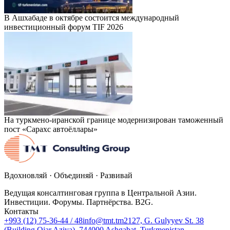
В Ашхабаде в октябре состоится международный
инвестиционный форум TIF 2026
На туркмено-иранской границе модернизирован таможенный
пост «Сарахс автоёллары»
Вдохновляй · Объединяй · Развивай
Ведущая консалтинговая группа в Центральной Азии.
Инвестиции. Форумы. Партнёрства. B2G.
Контакты
+993 (12) 75-36-44 / 48
info@tmt.tm
2127, G. Gulyyev St. 38
(Building Ojar Aziya), 744000 Ashgabat, Turkmenistan