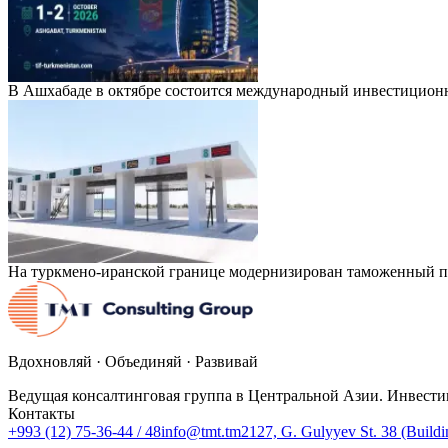
В Ашхабаде в октябре состоится международный инвестицион
На туркмено-иранской границе модернизирован таможенный п
Вдохновляй · Объединяй · Развивай
Ведущая консалтинговая группа в Центральной Азии. Инвести
Контакты
+993 (12) 75-36-44 / 48
info@tmt.tm
2127, G. Gulyyev St. 38 (Build