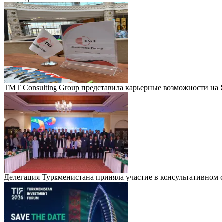
TMT Consulting Group представила карьерные возможности на
Делегация Туркменистана приняла участие в консультативно