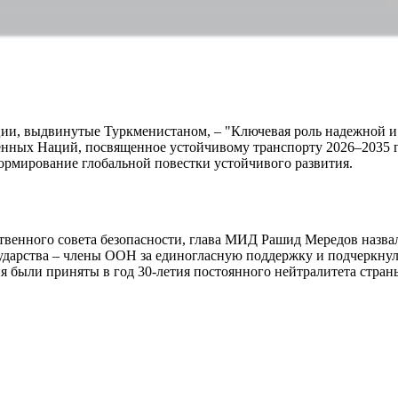
ии, выдвинутые Туркменистаном, – "Ключевая роль надежной и 
енных Наций, посвященное устойчивому транспорту 2026–2035 
ормирование глобальной повестки устойчивого развития.
ственного совета безопасности, глава МИД Рашид Мередов наз
сударства – члены ООН за единогласную поддержку и подчеркн
 были приняты в год 30-летия постоянного нейтралитета стра