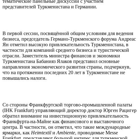
тематические панельные дискуссии с участием
представителей Туркменистана и Германии.
В первой сессии, посвящённой общим условиям для ведения
бизнеса, председатель Германо-Туркменского форума Андреас
Ян отметил высокую привлекательность Туркменистана, в
частности для компаний среднего бизнеса и туристической
отрасли. Заместитель министра финансов и экономики
Туркменистана Бабанияз Ялаков представил основные
направления экономического развития страны, подчеркнув,
что на протяжении последних 20 лет в Туркменистане не
повышались налоги.
Со стороны Франкфуртской торгово-промышленной палаты
(IHK Frankfurt) управляющий директор доктор Юрген Рацигер
обратил внимание на инвестиционную привлекательность
Франкфурта-на-Майне как финансового и выставочного
центра. В частности, он отметил, что такие международные
ярмарки, как
Heimtextil
и
Ambiente
, проводимые Messe
Frankfurt, представляют большой интерес для туркменской