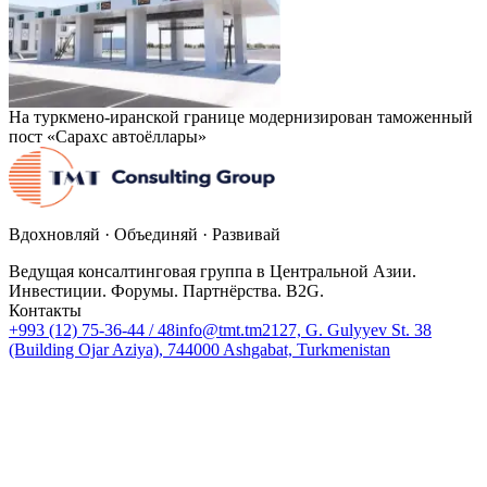
На туркмено-иранской границе модернизирован таможенный
пост «Сарахс автоёллары»
Вдохновляй · Объединяй · Развивай
Ведущая консалтинговая группа в Центральной Азии.
Инвестиции. Форумы. Партнёрства. B2G.
Контакты
+993 (12) 75-36-44 / 48
info@tmt.tm
2127, G. Gulyyev St. 38
(Building Ojar Aziya), 744000 Ashgabat, Turkmenistan