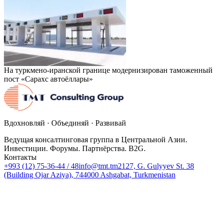
На туркмено-иранской границе модернизирован таможенный
пост «Сарахс автоёллары»
Вдохновляй · Объединяй · Развивай
Ведущая консалтинговая группа в Центральной Азии.
Инвестиции. Форумы. Партнёрства. B2G.
Контакты
+993 (12) 75-36-44 / 48
info@tmt.tm
2127, G. Gulyyev St. 38
(Building Ojar Aziya), 744000 Ashgabat, Turkmenistan