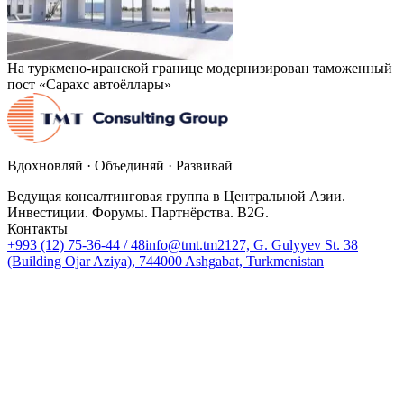
На туркмено-иранской границе модернизирован таможенный
пост «Сарахс автоёллары»
Вдохновляй · Объединяй · Развивай
Ведущая консалтинговая группа в Центральной Азии.
Инвестиции. Форумы. Партнёрства. B2G.
Контакты
+993 (12) 75-36-44 / 48
info@tmt.tm
2127, G. Gulyyev St. 38
(Building Ojar Aziya), 744000 Ashgabat, Turkmenistan