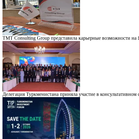
TMT Consulting Group представила карьерные возможности на
Делегация Туркменистана приняла участие в консультативно