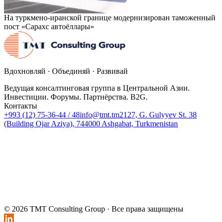
На туркмено-иранской границе модернизирован таможенный
пост «Сарахс автоёллары»
Вдохновляй · Объединяй · Развивай
Ведущая консалтинговая группа в Центральной Азии.
Инвестиции. Форумы. Партнёрства. B2G.
Контакты
+993 (12) 75-36-44 / 48
info@tmt.tm
2127, G. Gulyyev St. 38
(Building Ojar Aziya), 744000 Ashgabat, Turkmenistan
© 2026 TMT Consulting Group ·
Все права защищены