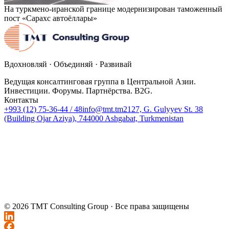
На туркмено-иранской границе модернизирован таможенный
пост «Сарахс автоёллары»
Вдохновляй · Объединяй · Развивай
Ведущая консалтинговая группа в Центральной Азии.
Инвестиции. Форумы. Партнёрства. B2G.
Контакты
+993 (12) 75-36-44 / 48
info@tmt.tm
2127, G. Gulyyev St. 38
(Building Ojar Aziya), 744000 Ashgabat, Turkmenistan
© 2026 TMT Consulting Group ·
Все права защищены