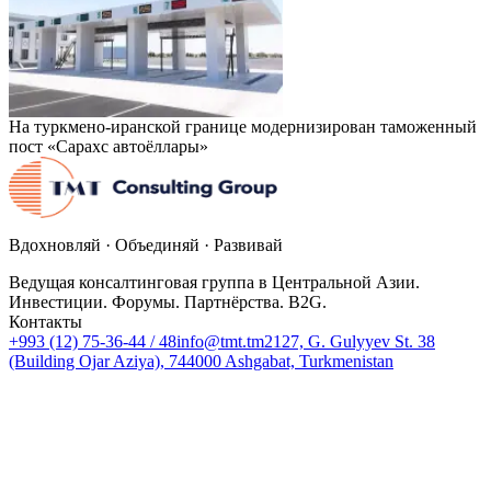
На туркмено-иранской границе модернизирован таможенный
пост «Сарахс автоёллары»
Вдохновляй · Объединяй · Развивай
Ведущая консалтинговая группа в Центральной Азии.
Инвестиции. Форумы. Партнёрства. B2G.
Контакты
+993 (12) 75-36-44 / 48
info@tmt.tm
2127, G. Gulyyev St. 38
(Building Ojar Aziya), 744000 Ashgabat, Turkmenistan