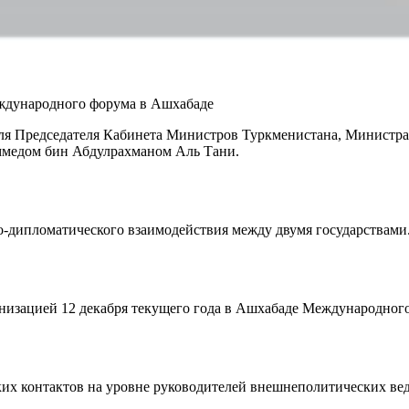
ждународного форума в Ашхабаде
ителя Председателя Кабинета Министров Туркменистана, Минист
ммедом бин Абдулрахманом Aль Тани.
о-дипломатического взаимодействия между двумя государствами
анизацией 12 декабря текущего года в Ашхабаде Международного
х контактов на уровне руководителей внешнеполитических ведо