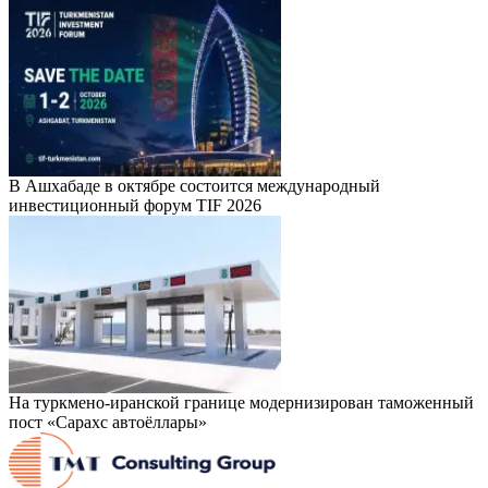
В Ашхабаде в октябре состоится международный
инвестиционный форум TIF 2026
На туркмено-иранской границе модернизирован таможенный
пост «Сарахс автоёллары»