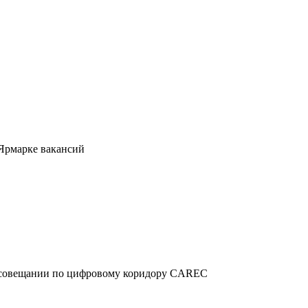
 Ярмарке вакансий
м совещании по цифровому коридору CAREC