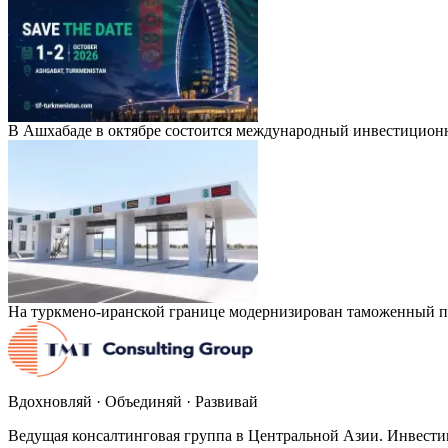
В Ашхабаде в октябре состоится международный инвестицион
На туркмено-иранской границе модернизирован таможенный п
Вдохновляй · Объединяй · Развивай
Ведущая консалтинговая группа в Центральной Азии. Инвести