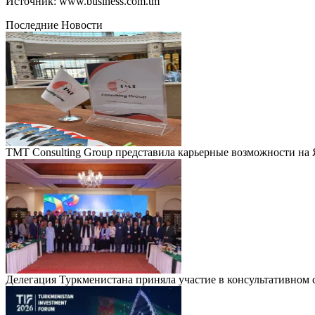
Источник: www.business.com.tm
Последние Новости
TMT Consulting Group представила карьерные возможности на
Делегация Туркменистана приняла участие в консультативно