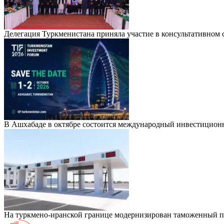
Делегация Туркменистана приняла участие в консультативно
В Ашхабаде в октябре состоится международный инвестицион
На туркмено-иранской границе модернизирован таможенный п