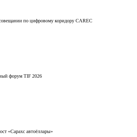
м совещании по цифровому коридору CAREC
ный форум TIF 2026
ост «Сарахс автоёллары»