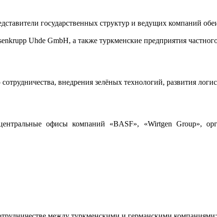
ставители государственных структур и ведущих компаний обеих
ssenkrupp Uhde GmbH, а также туркменские предприятия частного
 сотрудничества, внедрения зелёных технологий, развития лог
ентральные офисы компаний «BASF», «Wirtgen Group», орган
удничестве между туркменскими и германскими компаниями;