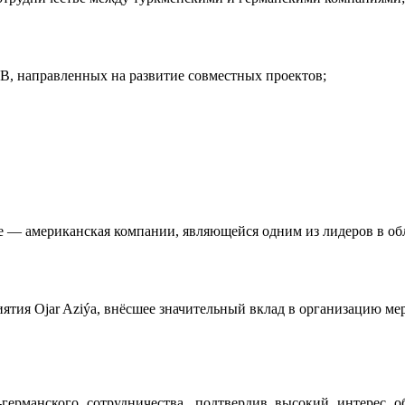
 направленных на развитие совместных проектов;
e — американская компании, являющейся одним из лидеров в об
тия Ojar Aziýa, внёсшее значительный вклад в организацию ме
ерманского сотрудничества, подтвердив высокий интерес 