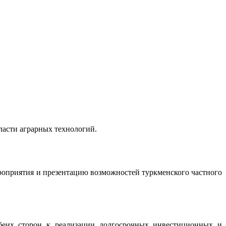
ласти аграрных технологий.
роприятия и презентацию возможностей туркменского частного
обеих сторон к реализации долгосрочных инвестиционных и