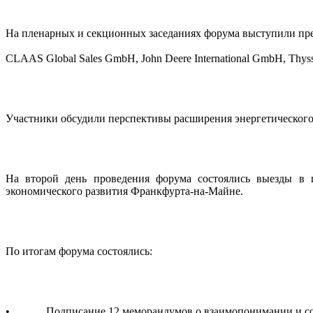
На пленарных и секционных заседаниях форума выступили пред
CLAAS Global Sales GmbH, John Deere International GmbH, Thy
Участники обсудили перспективы расширения энергетического
На второй день проведения форума состоялись выезды в ц
экономического развития Франкфурта-на-Майне.
По итогам форума состоялись:
• Подписание 12 меморандумов о взаимопонимании и сотр