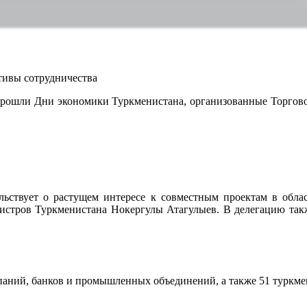
тивы сотрудничества
 прошли Дни экономики Туркменистана, организованные Торго
льствует о растущем интересе к совместным проектам в обла
нистров Туркменистана Нокергулы Атагулыев. В делегацию та
паний, банков и промышленных объединений, а также 51 туркме