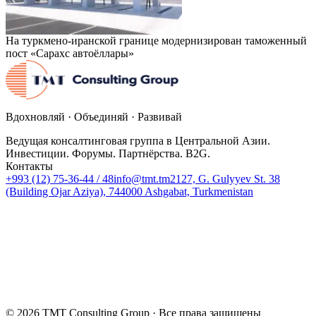
На туркмено-иранской границе модернизирован таможенный
пост «Сарахс автоёллары»
Вдохновляй · Объединяй · Развивай
Ведущая консалтинговая группа в Центральной Азии.
Инвестиции. Форумы. Партнёрства. B2G.
Контакты
+993 (12) 75-36-44 / 48
info@tmt.tm
2127, G. Gulyyev St. 38
(Building Ojar Aziya), 744000 Ashgabat, Turkmenistan
© 2026 TMT Consulting Group ·
Все права защищены