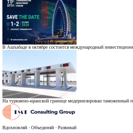
В Ашхабаде в октябре состоится международный инвестицион
На туркмено-иранской границе модернизирован таможенный п
Вдохновляй · Объединяй · Развивай