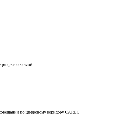
 Ярмарке вакансий
м совещании по цифровому коридору CAREC