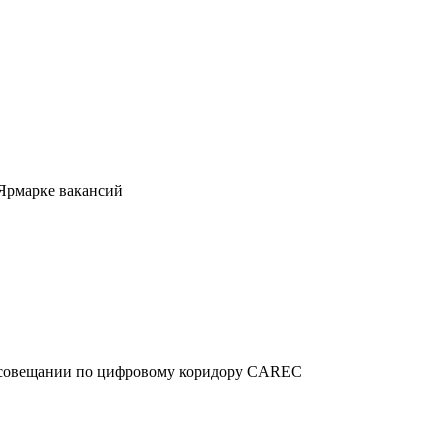
 Ярмарке вакансий
м совещании по цифровому коридору CAREC