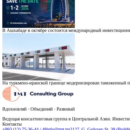
В Ашхабаде в октябре состоится международный инвестицион
На туркмено-иранской границе модернизирован таможенный п
Вдохновляй · Объединяй · Развивай
Ведущая консалтинговая группа в Центральной Азии. Инвести
Контакты
+993 (12) 75-36-44 / 48
info@tmt.tm
2127, G. Gulyyev St. 38 (Build