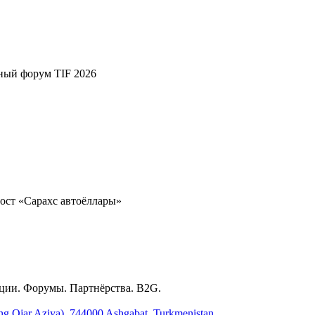
ный форум TIF 2026
ост «Сарахс автоёллары»
ции. Форумы. Партнёрства. B2G.
ing Ojar Aziya), 744000 Ashgabat, Turkmenistan