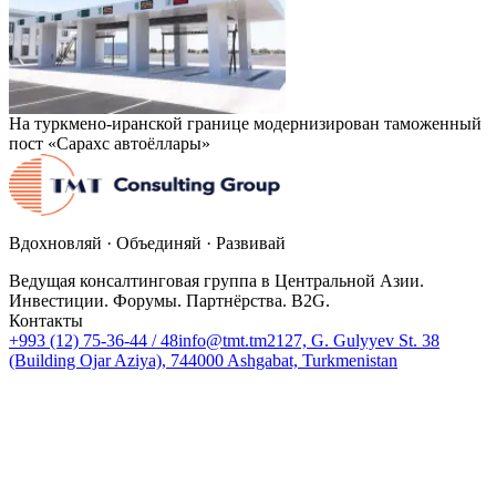
На туркмено-иранской границе модернизирован таможенный
пост «Сарахс автоёллары»
Вдохновляй · Объединяй · Развивай
Ведущая консалтинговая группа в Центральной Азии.
Инвестиции. Форумы. Партнёрства. B2G.
Контакты
+993 (12) 75-36-44 / 48
info@tmt.tm
2127, G. Gulyyev St. 38
(Building Ojar Aziya), 744000 Ashgabat, Turkmenistan