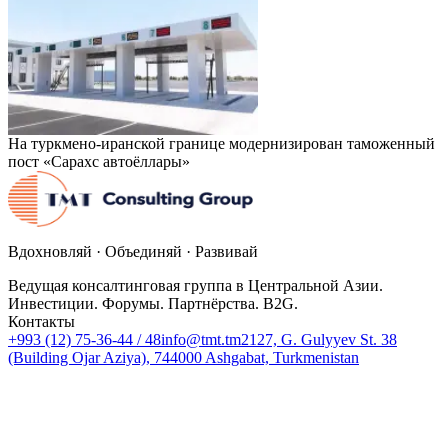
На туркмено-иранской границе модернизирован таможенный
пост «Сарахс автоёллары»
Вдохновляй · Объединяй · Развивай
Ведущая консалтинговая группа в Центральной Азии.
Инвестиции. Форумы. Партнёрства. B2G.
Контакты
+993 (12) 75-36-44 / 48
info@tmt.tm
2127, G. Gulyyev St. 38
(Building Ojar Aziya), 744000 Ashgabat, Turkmenistan