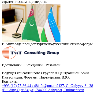
стратегическом партнерстве
В Ашхабаде пройдет туркмено-узбекский бизнес-форум
Вдохновляй · Объединяй · Развивай
Ведущая консалтинговая группа в Центральной Азии.
Инвестиции. Форумы. Партнёрства. B2G.
Контакты
+993 (12) 75-36-44 / 48
info@tmt.tm
2127, G. Gulyyev St. 38
(Building Ojar Aziya), 744000 Ashgabat, Turkmenistan