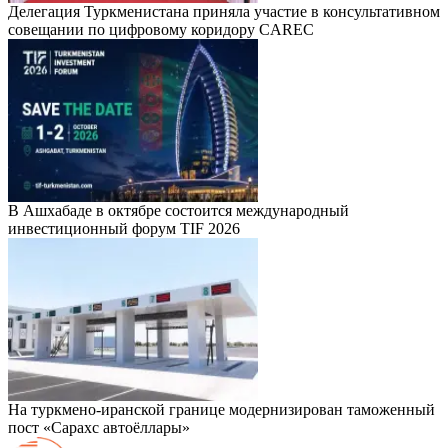
Делегация Туркменистана приняла участие в консультативном
совещании по цифровому коридору CAREC
В Ашхабаде в октябре состоится международный
инвестиционный форум TIF 2026
На туркмено-иранской границе модернизирован таможенный
пост «Сарахс автоёллары»