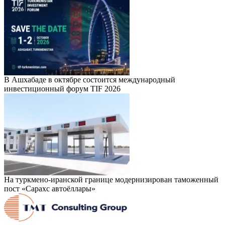
В Ашхабаде в октябре состоится международный
инвестиционный форум TIF 2026
На туркмено-иранской границе модернизирован таможенный
пост «Сарахс автоёллары»