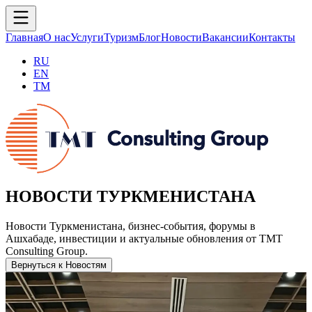
Главная
О нас
Услуги
Туризм
Блог
Новости
Вакансии
Контакты
RU
EN
TM
НОВОСТИ ТУРКМЕНИСТАНА
Новости Туркменистана, бизнес-события, форумы в
Ашхабаде, инвестиции и актуальные обновления от TMT
Consulting Group.
Вернуться к Новостям