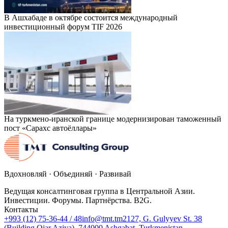
В Ашхабаде в октябре состоится международный
инвестиционный форум TIF 2026
На туркмено-иранской границе модернизирован таможенный
пост «Сарахс автоёллары»
Вдохновляй · Объединяй · Развивай
Ведущая консалтинговая группа в Центральной Азии.
Инвестиции. Форумы. Партнёрства. B2G.
Контакты
+993 (12) 75-36-44 / 48
info@tmt.tm
2127, G. Gulyyev St. 38
(Building Ojar Aziya), 744000 Ashgabat, Turkmenistan