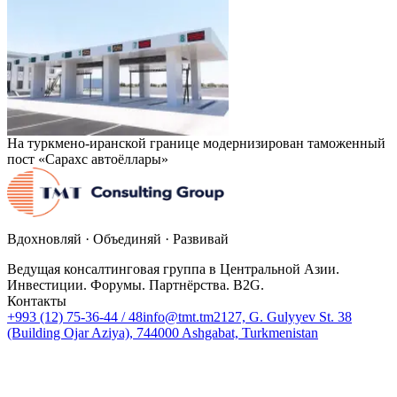
На туркмено-иранской границе модернизирован таможенный
пост «Сарахс автоёллары»
Вдохновляй · Объединяй · Развивай
Ведущая консалтинговая группа в Центральной Азии.
Инвестиции. Форумы. Партнёрства. B2G.
Контакты
+993 (12) 75-36-44 / 48
info@tmt.tm
2127, G. Gulyyev St. 38
(Building Ojar Aziya), 744000 Ashgabat, Turkmenistan