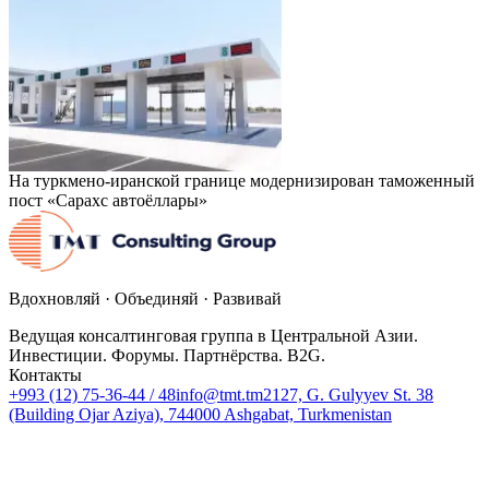
На туркмено-иранской границе модернизирован таможенный
пост «Сарахс автоёллары»
Вдохновляй · Объединяй · Развивай
Ведущая консалтинговая группа в Центральной Азии.
Инвестиции. Форумы. Партнёрства. B2G.
Контакты
+993 (12) 75-36-44 / 48
info@tmt.tm
2127, G. Gulyyev St. 38
(Building Ojar Aziya), 744000 Ashgabat, Turkmenistan