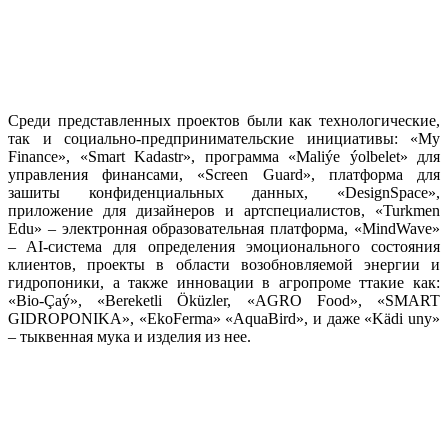
Среди представленных проектов были как технологические,
так и социально-предпринимательские инициативы: «My
Finance», «Smart Kadastr», программа «Maliýe ýolbelet» для
управления финансами, «Screen Guard», платформа для
зашиты конфиденциальных данных, «DesignSpace»,
приложение для дизайнеров и артспециалистов, «Turkmen
Edu» – электронная образовательная платформа, «MindWave»
– AI-система для определения эмоционального состояния
клиентов, проекты в области возобновляемой энергии и
гидропоники, а также инновации в агропроме ттакие как:
«Bio-Çaý», «Bereketli Öküzler, «AGRO Food», «SMART
GIDROPONIKA», «EkoFerma» «AquaBird», и даже «Kädi uny»
– тыквенная мука и изделия из нее.