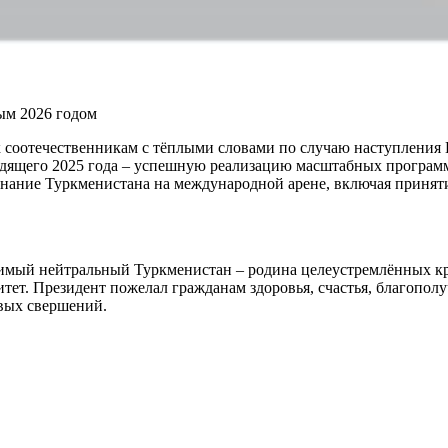
ым 2026 годом
соотечественникам с тёплыми словами по случаю наступления Н
дящего 2025 года – успешную реализацию масштабных программ 
изнание Туркменистана на международной арене, включая прин
исимый нейтральный Туркменистан – родина целеустремлённых кр
ет. Президент пожелал гражданам здоровья, счастья, благополу
овых свершений.