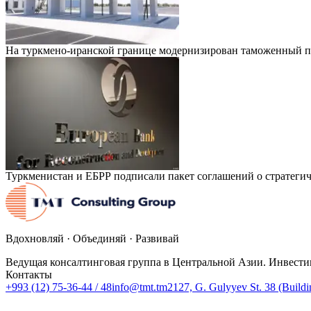
На туркмено-иранской границе модернизирован таможенный п
Туркменистан и ЕБРР подписали пакет соглашений о стратегич
Вдохновляй · Объединяй · Развивай
Ведущая консалтинговая группа в Центральной Азии. Инвести
Контакты
+993 (12) 75-36-44 / 48
info@tmt.tm
2127, G. Gulyyev St. 38 (Build