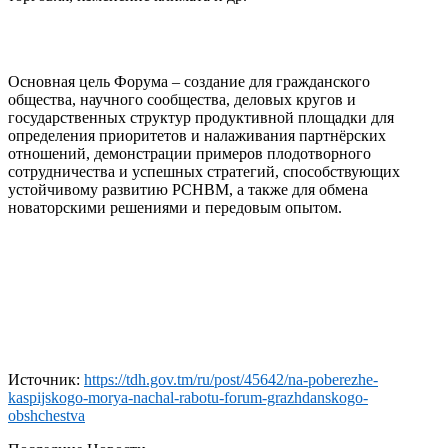
Основная цель Форума – создание для гражданского
общества, научного сообщества, деловых кругов и
государственных структур продуктивной площадки для
определения приоритетов и налаживания партнёрских
отношений, демонстрации примеров плодотворного
сотрудничества и успешных стратегий, способствующих
устойчивому развитию РСНВМ, а также для обмена
новаторскими решениями и передовым опытом.
Источник:
https://tdh.gov.tm/ru/post/45642/na-poberezhe-
kaspijskogo-morya-nachal-rabotu-forum-grazhdanskogo-
obshchestva