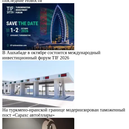
Последние Новости
В Ашхабаде в октябре состоится международный
инвестиционный форум TIF 2026
На туркмено-иранской границе модернизирован таможенный
пост «Сарахс автоёллары»