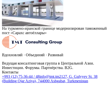
На туркмено-иранской границе модернизирован таможенный
пост «Сарахс автоёллары»
Вдохновляй · Объединяй · Развивай
Ведущая консалтинговая группа в Центральной Азии.
Инвестиции. Форумы. Партнёрства. B2G.
Контакты
+993 (12) 75-36-44 / 48
info@tmt.tm
2127, G. Gulyyev St. 38
(Building Ojar Aziya), 744000 Ashgabat, Turkmenistan