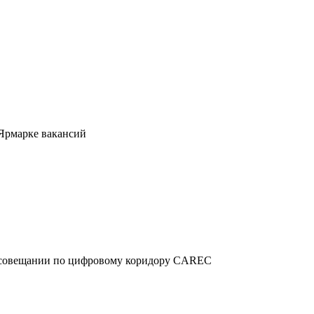
 Ярмарке вакансий
м совещании по цифровому коридору CAREC