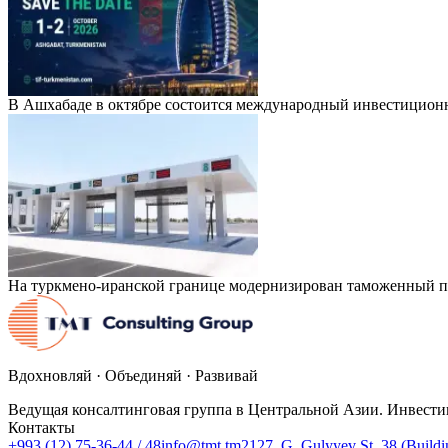
В Ашхабаде в октябре состоится международный инвестицион
На туркмено-иранской границе модернизирован таможенный п
Вдохновляй · Объединяй · Развивай
Ведущая консалтинговая группа в Центральной Азии. Инвести
Контакты
+993 (12) 75-36-44 / 48
info@tmt.tm
2127, G. Gulyyev St. 38 (Build