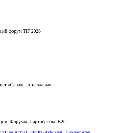
ный форум TIF 2026
ост «Сарахс автоёллары»
ции. Форумы. Партнёрства. B2G.
ing Ojar Aziya), 744000 Ashgabat, Turkmenistan