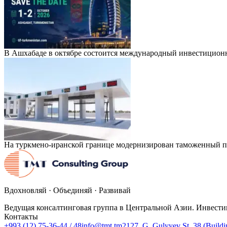
В Ашхабаде в октябре состоится международный инвестицион
На туркмено-иранской границе модернизирован таможенный п
Вдохновляй · Объединяй · Развивай
Ведущая консалтинговая группа в Центральной Азии. Инвести
Контакты
+993 (12) 75-36-44 / 48
info@tmt.tm
2127, G. Gulyyev St. 38 (Build