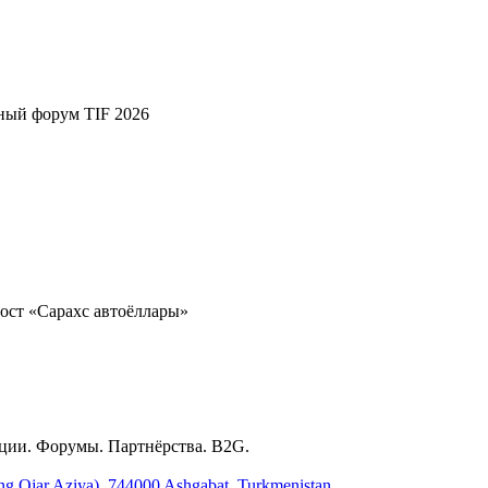
ный форум TIF 2026
ост «Сарахс автоёллары»
ции. Форумы. Партнёрства. B2G.
ing Ojar Aziya), 744000 Ashgabat, Turkmenistan