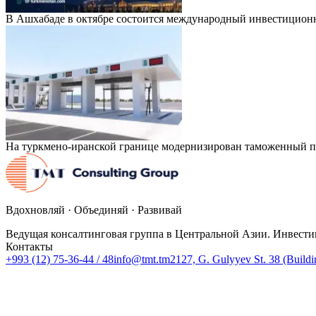
В Ашхабаде в октябре состоится международный инвестицион
На туркмено-иранской границе модернизирован таможенный п
Вдохновляй · Объединяй · Развивай
Ведущая консалтинговая группа в Центральной Азии. Инвести
Контакты
+993 (12) 75-36-44 / 48
info@tmt.tm
2127, G. Gulyyev St. 38 (Build