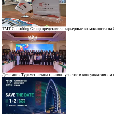
TMT Consulting Group представила карьерные возможности на
Делегация Туркменистана приняла участие в консультативно