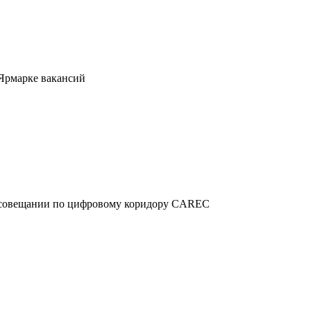
 Ярмарке вакансий
м совещании по цифровому коридору CAREC