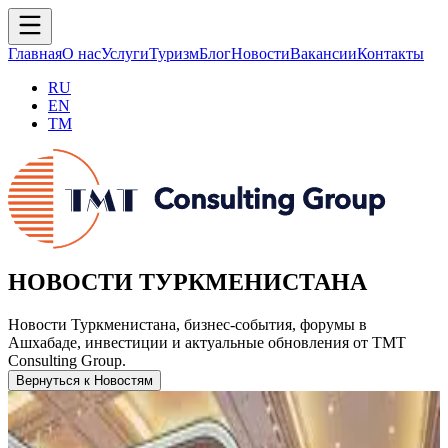
Главная
О нас
Услуги
Туризм
Блог
Новости
Вакансии
Контакты
RU
EN
TM
НОВОСТИ ТУРКМЕНИСТАНА
Новости Туркменистана, бизнес-события, форумы в
Ашхабаде, инвестиции и актуальные обновления от TMT
Consulting Group.
Вернуться к Новостям