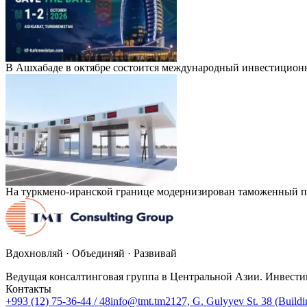
В Ашхабаде в октябре состоится международный инвестицион
На туркмено-иранской границе модернизирован таможенный п
Вдохновляй · Объединяй · Развивай
Ведущая консалтинговая группа в Центральной Азии. Инвести
Контакты
+993 (12) 75-36-44 / 48
info@tmt.tm
2127, G. Gulyyev St. 38 (Build