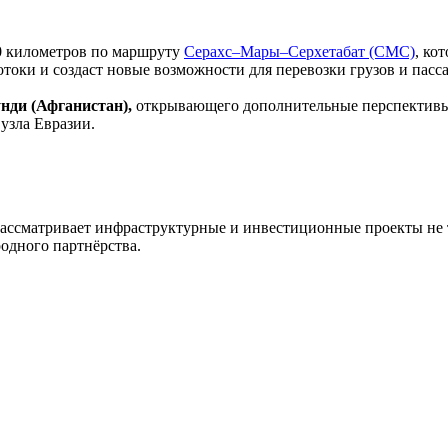
0 километров по маршруту
Серахс–Мары–Серхетабат (СМС)
, ко
оки и создаст новые возможности для перевозки грузов и пасс
унди (Афганистан)
,
открывающего дополнительные перспективы д
узла Евразии.
ассматривает инфраструктурные и инвестиционные проекты не то
одного партнёрства.