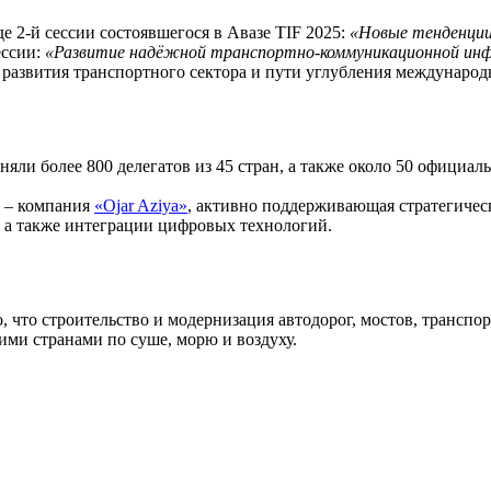
е 2-й сессии состоявшегося в Авазе TIF 2025:
«Новые тенденции
сессии:
«Развитие надёжной транспортно-коммуникационной инф
 развития транспортного сектора и пути углубления международ
яли более 800 делегатов из 45 стран, а также около 50 официал
а – компания
«Ojar Aziya»
, активно поддерживающая стратегичес
 а также интеграции цифровых технологий.
, что строительство и модернизация автодорог, мостов, транс
ми странами по суше, морю и воздуху.