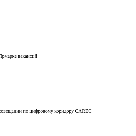
 Ярмарке вакансий
м совещании по цифровому коридору CAREC