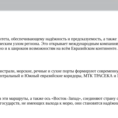
итета, обеспечивающему надёжность и предсказуемость, а такж
ческим узлом региона. Это открывает международным компания
 но и к широким возможностям на всём Евразийском континенте.
страли, морские, речные и сухие порты формируют современную
Центральный и Южный евразийские коридоры, МТК ТРАСЕКА и
а эти маршруты, а также ось «Восток–Запад», соединяют стра
 государств, не имеющих выхода к морю, они становятся надёж