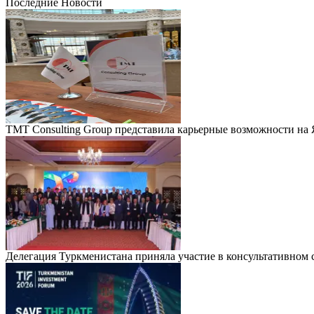
Последние Новости
TMT Consulting Group представила карьерные возможности на
Делегация Туркменистана приняла участие в консультативно