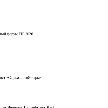
ный форум TIF 2026
ост «Сарахс автоёллары»
ции. Форумы. Партнёрства. B2G.