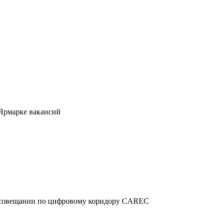
 Ярмарке вакансий
м совещании по цифровому коридору CAREC