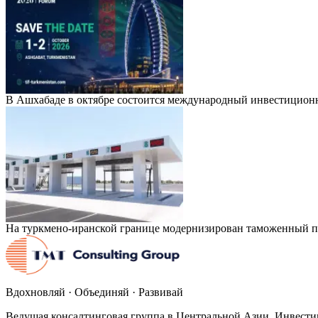
В Ашхабаде в октябре состоится международный инвестицион
На туркмено-иранской границе модернизирован таможенный п
Вдохновляй · Объединяй · Развивай
Ведущая консалтинговая группа в Центральной Азии. Инвести