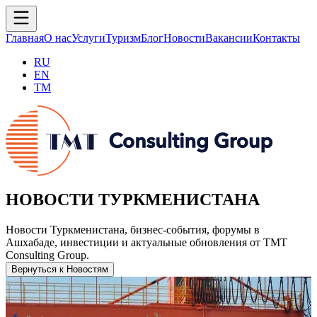
Главная
О нас
Услуги
Туризм
Блог
Новости
Вакансии
Контакты
RU
EN
TM
НОВОСТИ ТУРКМЕНИСТАНА
Новости Туркменистана, бизнес-события, форумы в
Ашхабаде, инвестиции и актуальные обновления от TMT
Consulting Group.
Вернуться к Новостям