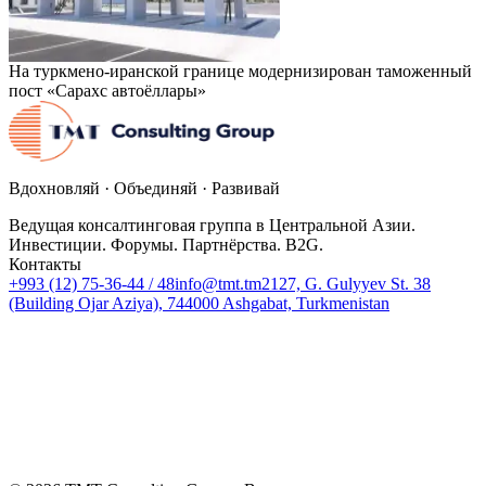
На туркмено-иранской границе модернизирован таможенный
пост «Сарахс автоёллары»
Вдохновляй · Объединяй · Развивай
Ведущая консалтинговая группа в Центральной Азии.
Инвестиции. Форумы. Партнёрства. B2G.
Контакты
+993 (12) 75-36-44 / 48
info@tmt.tm
2127, G. Gulyyev St. 38
(Building Ojar Aziya), 744000 Ashgabat, Turkmenistan