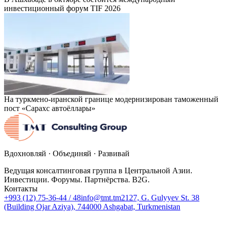
инвестиционный форум TIF 2026
На туркмено-иранской границе модернизирован таможенный
пост «Сарахс автоёллары»
Вдохновляй · Объединяй · Развивай
Ведущая консалтинговая группа в Центральной Азии.
Инвестиции. Форумы. Партнёрства. B2G.
Контакты
+993 (12) 75-36-44 / 48
info@tmt.tm
2127, G. Gulyyev St. 38
(Building Ojar Aziya), 744000 Ashgabat, Turkmenistan