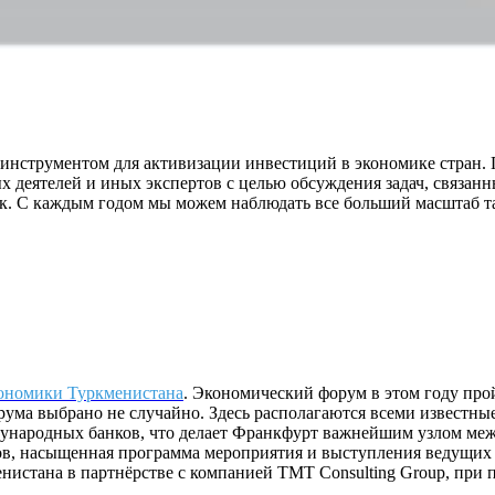
трументом для активизации инвестиций в экономике стран. П
 деятелей и иных экспертов с целью обсуждения задач, связан
 С каждым годом мы можем наблюдать все больший масштаб таки
ономики Туркменистана
. Экономический форум в этом году про
ума выбрано не случайно. Здесь располагаются всеми известны
ународных банков, что делает Франкфурт важнейшим узлом ме
ков, насыщенная программа мероприятия и выступления ведущих
истана в партнёрстве с компанией TMT Consulting Group, при 