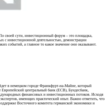
о своей сути, инвестиционный форум – это площадка,
ных с инвестиционной деятельностью, демонстрации
х событий, а главное то какое значение они оказывают.
йдет в немецком городе Франкфурт-на-Майне, который
е Европейский центральный банк (ECB), Бундесбанк,
ждународных финансовых и инвестиционных потоков. Исходя
 экспертов, имеющих практический опыт. Важно отметить, что
поддержке Восточного комитета германской экономики и