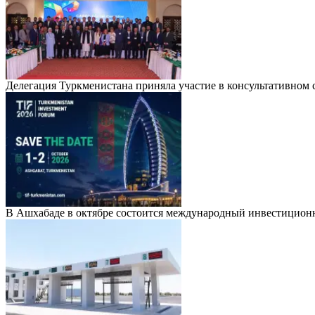
Делегация Туркменистана приняла участие в консультативно
В Ашхабаде в октябре состоится международный инвестицион