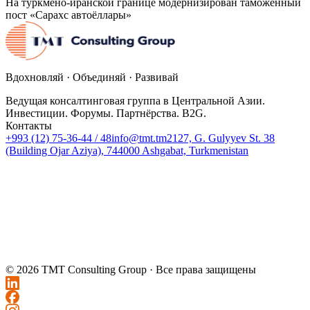
На туркмено-иранской границе модернизирован таможенный
пост «Сарахс автоёллары»
Вдохновляй · Объединяй · Развивай
Ведущая консалтинговая группа в Центральной Азии.
Инвестиции. Форумы. Партнёрства. B2G.
Контакты
+993 (12) 75-36-44 / 48
info@tmt.tm
2127, G. Gulyyev St. 38
(Building Ojar Aziya), 744000 Ashgabat, Turkmenistan
© 2026 TMT Consulting Group ·
Все права защищены