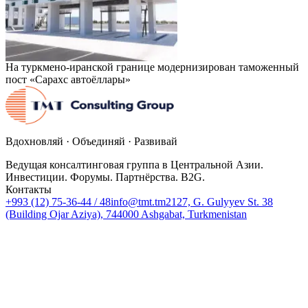
На туркмено-иранской границе модернизирован таможенный
пост «Сарахс автоёллары»
Вдохновляй · Объединяй · Развивай
Ведущая консалтинговая группа в Центральной Азии.
Инвестиции. Форумы. Партнёрства. B2G.
Контакты
+993 (12) 75-36-44 / 48
info@tmt.tm
2127, G. Gulyyev St. 38
(Building Ojar Aziya), 744000 Ashgabat, Turkmenistan