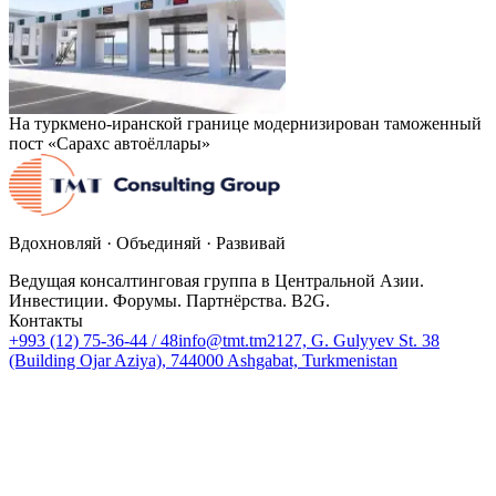
На туркмено-иранской границе модернизирован таможенный
пост «Сарахс автоёллары»
Вдохновляй · Объединяй · Развивай
Ведущая консалтинговая группа в Центральной Азии.
Инвестиции. Форумы. Партнёрства. B2G.
Контакты
+993 (12) 75-36-44 / 48
info@tmt.tm
2127, G. Gulyyev St. 38
(Building Ojar Aziya), 744000 Ashgabat, Turkmenistan