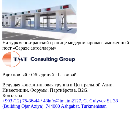
На туркмено-иранской границе модернизирован таможенный
пост «Сарахс автоёллары»
Вдохновляй · Объединяй · Развивай
Ведущая консалтинговая группа в Центральной Азии.
Инвестиции. Форумы. Партнёрства. B2G.
Контакты
+993 (12) 75-36-44 / 48
info@tmt.tm
2127, G. Gulyyev St. 38
(Building Ojar Aziya), 744000 Ashgabat, Turkmenistan