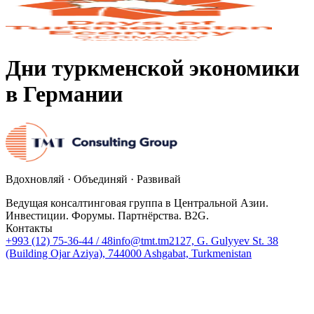
Дни туркменской экономики
в Германии
Вдохновляй · Объединяй · Развивай
Ведущая консалтинговая группа в Центральной Азии.
Инвестиции. Форумы. Партнёрства. B2G.
Контакты
+993 (12) 75-36-44 / 48
info@tmt.tm
2127, G. Gulyyev St. 38
(Building Ojar Aziya), 744000 Ashgabat, Turkmenistan