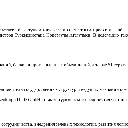
льствует о растущем интересе к совместным проектам в обла
нистров Туркменистана Нокергулы Атагулыев. В делегацию та
паний, банков и промышленных объединений, а также 51 туркме
ставители государственных структур и ведущих компаний обеих
ssenkrupp Uhde GmbH, а также туркменские предприятия частного
 сотрудничества, внедрения зелёных технологий, развития лог