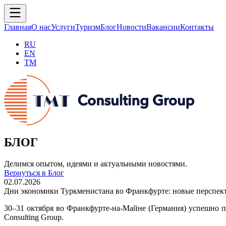
Главная
О нас
Услуги
Туризм
Блог
Новости
Вакансии
Контакты
RU
EN
TM
БЛОГ
Делимся опытом, идеями и актуальными новостями.
Вернуться в Блог
02.07.2026
Дни экономики Туркменистана во Франкфурте: новые перспек
30–31 октября во Франкфурте-на-Майне (Германия) успешно
Consulting Group.