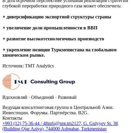
В долгосрочной перспективе успешная реализация стратегии
глубокой переработки природного газа может обеспечить:
∘ диверсификацию экспортной структуры страны
∘ увеличение доли промышленности в ВВП
∘ развитие высокотехнологичных производств
∘ укрепление позиции Туркменистана на глобальном
химическом рынке.
Источник: TMT Analytics
Вдохновляй · Объединяй · Развивай
Ведущая консалтинговая группа в Центральной Азии.
Инвестиции. Форумы. Партнёрства. B2G.
Контакты
+993 (12) 75-36-44 / 48
info@tmt.tm
2127, G. Gulyyev St. 38
(Building Ojar Aziya), 744000 Ashgabat, Turkmenistan