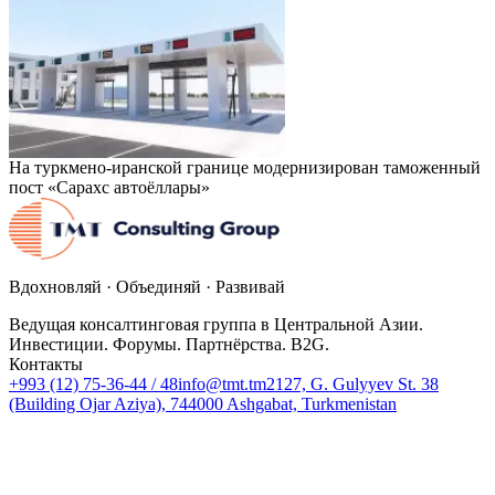
На туркмено-иранской границе модернизирован таможенный
пост «Сарахс автоёллары»
Вдохновляй · Объединяй · Развивай
Ведущая консалтинговая группа в Центральной Азии.
Инвестиции. Форумы. Партнёрства. B2G.
Контакты
+993 (12) 75-36-44 / 48
info@tmt.tm
2127, G. Gulyyev St. 38
(Building Ojar Aziya), 744000 Ashgabat, Turkmenistan